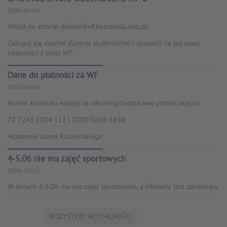
2025-06-03
Wejdź na stronę: dziennikwf.kozminski.edu.pl
Zaloguj się swoimi danymi studenckimi i sprawdź ile już masz
obecności z zajęć WF.
Dane do płatności za WF
2026-06-24
Numer konta do wpłaty za siłownię/dodatkowo płatne zajęcia:
71 1240 1024 1111 0000 0268 5850
Akademia Leona Koźmińskiego
4-5.06 nie ma zajęć sportowych
2026-05-25
W dniach 4-5.06 nie ma zajęć sportowych, a siłownia jest zamknięta.
WSZYSTKIE AKTUALNOŚCI