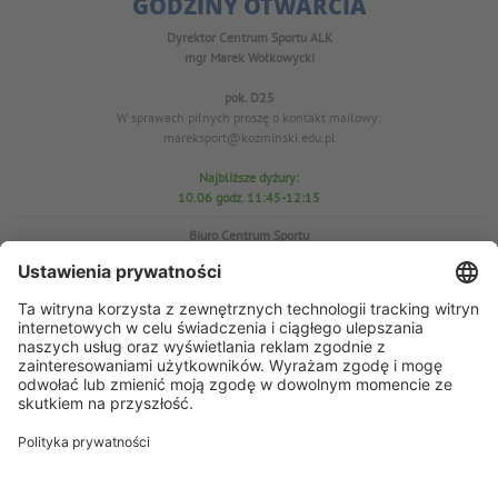
GODZINY OTWARCIA
Dyrektor Centrum Sportu ALK
mgr Marek Wołkowycki
pok. D25
W sprawach pilnych proszę o kontakt mailowy:
mareksport@kozminski.edu.pl
Najbliższe dyżury:
10.06 godz. 11:45-12:15
Biuro Centrum Sportu
pok. D25
tel. 22-519-23-03
W sprawach WF proszę o kontakt mailowy: azs@kozminski.edu.pl
Prezes AZS
mgr Anna Perzyńska
W sprawach pilnych proszę o kontakt mailowy:
ap@kozminski.edu.pl
Najbliższe dyżury:
11.06
godz. 11:45-12:15
15.06 godz. 11:45-12:10
17.06 godz. 11:30-12:00
23.06 godz. 11:30-12:00