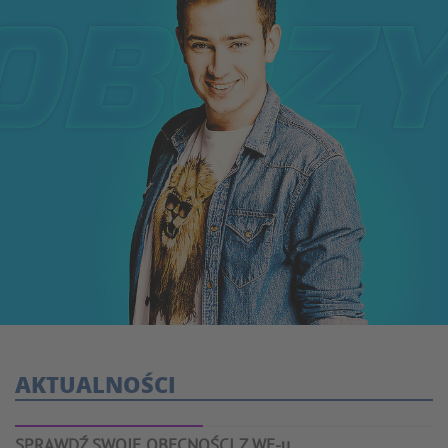
AKTUALNOŚCI
SPRAWDŹ SWOJE OBECNOŚCI Z WF-u