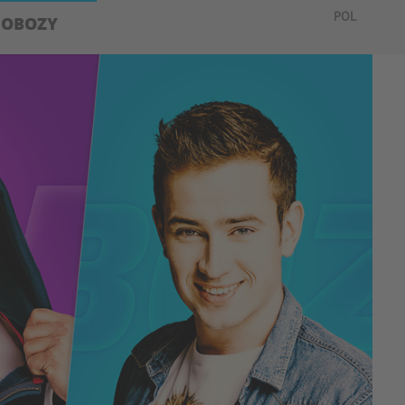
POL
OBOZY