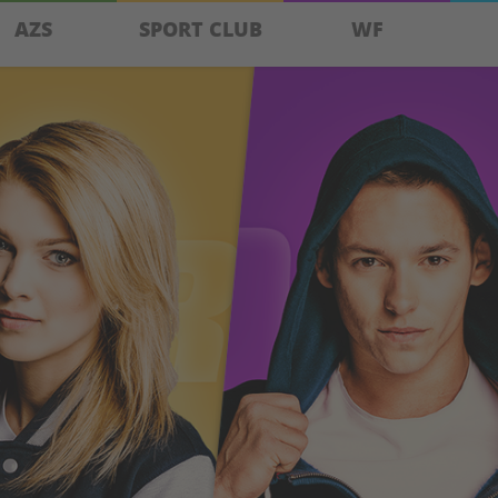
AZS
SPORT CLUB
WF